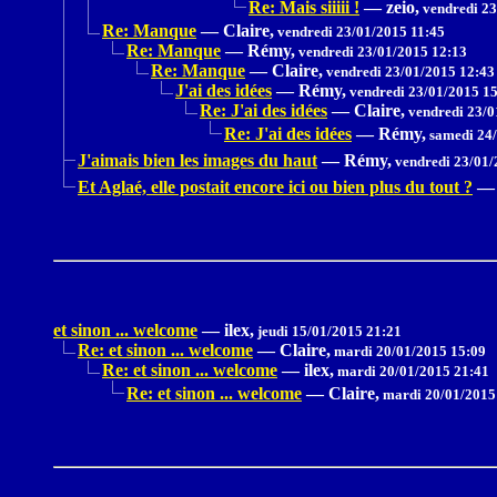
Re: Mais siiiii !
—
zeio,
vendredi 23
Re: Manque
—
Claire,
vendredi 23/01/2015 11:45
Re: Manque
—
Rémy,
vendredi 23/01/2015 12:13
Re: Manque
—
Claire,
vendredi 23/01/2015 12:43
J'ai des idées
—
Rémy,
vendredi 23/01/2015 1
Re: J'ai des idées
—
Claire,
vendredi 23/0
Re: J'ai des idées
—
Rémy,
samedi 24/
J'aimais bien les images du haut
—
Rémy,
vendredi 23/01/
Et Aglaé, elle postait encore ici ou bien plus du tout ?
—
et sinon ... welcome
—
ilex,
jeudi 15/01/2015 21:21
Re: et sinon ... welcome
—
Claire,
mardi 20/01/2015 15:09
Re: et sinon ... welcome
—
ilex,
mardi 20/01/2015 21:41
Re: et sinon ... welcome
—
Claire,
mardi 20/01/2015