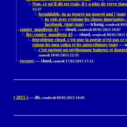
Non, ce qu'il dit est vrais, il y a plus de verve d
15:37
formidable, tu as trouvé un nouvel ami ! (nm)
tu vois avec cynisme les choses imortantes,
facebook (nm) (nm)
—
tchang,
vendredi 09/
contre_manifesto 43
—
cloud,
vendredi 09/01/2015 19:07
Re: contre_manifesto 43
—
cloud,
vendredi 09/01/2015 
leprobleme cloud, c'est que ta poesie n'est pas c
raison les mea culpa et les autocritiques (nm)
—
s
c'est surtout un mythomane haineux et dangereu
samedi 10/01/2015 22:35
excuses
—
cloud,
samedi 17/01/2015 17:12
( 2015 )
—
dh,
vendredi 09/01/2015 14:05