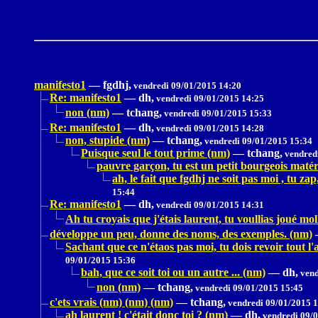
manifesto1
—
fgdhj,
vendredi 09/01/2015 14:20
Re: manifesto1
—
dh,
vendredi 09/01/2015 14:25
non (nm)
—
tchang,
vendredi 09/01/2015 15:33
Re: manifesto1
—
dh,
vendredi 09/01/2015 14:28
non, stupide (nm)
—
tchang,
vendredi 09/01/2015 15:34
Puisque seul le tout prime (nm)
—
tchang,
vendredi
pauvre garçon, tu est un petit bourgeois matéri
ah, le fait que fgdhj ne soit pas moi , tu z
15:44
Re: manifesto1
—
dh,
vendredi 09/01/2015 14:31
Ah tu croyais que j'étais laurent, tu voullias joué mo
développe un peu, donne des noms, des exemples. (nm)
Sachant que ce n'étaos pas moi, tu dois revoir tout l'a
09/01/2015 15:36
bah, que ce soit toi ou un autre ... (nm)
—
dh,
vend
non (nm)
—
tchang,
vendredi 09/01/2015 15:45
c'ets vrais (nm) (nm) (nm)
—
tchang,
vendredi 09/01/2015 
ah laurent ! c'était donc toi ? (nm)
—
dh,
vendredi 09/0