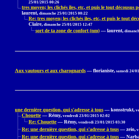
25/01/2015 00:26
tres moyen; les clichés iles, etc, et puis le tout décousus p
laurent,
dimanche 25/01/2015 00:22
Re: tres moyen; les clichés iles, etc, et puis le tout dé
Claire,
dimanche 25/01/2015 12:47
sort de ta zone de confort (nm)
—
laurent,
dimanch
Aux vautours et aux charognards
—
florianiste,
samedi 24/01
une dernière question, qui s'adresse à tous
—
konsstrukt,
ve
Chouette
—
Rémy,
vendredi 23/01/2015 02:02
Re: Chouette
—
Rémy,
vendredi 23/01/2015 03:30
Re: une dernière question, qui s'adresse à tous
—
zeio,
v
Re: une dernière question, qui s'adresse à tous
—
Narba