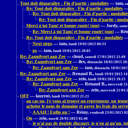
Tout doit disparaître - Fin d'partie : modalités
—
tam,
sa
Re: Tout doit disparaître - Fin d'partie : modalités
Re: Tout doit disparaître - Fin d'partie : modalité
Re: Tout doit disparaître - Fin d'partie : modal
Merci à toi Tam! et bonne route! (nm)
—
Jordy,
samed
Re: Merci à toi Tam! et bonne route! (nm)
—
Rém
Re: Tout doit disparaître - Fin d'partie : modalités
Next steps
—
tam,
lundi 19/01/2015 06:53
ps
—
tam,
lundi 19/01/2015 20:05
Re: Zaandvort aan Zee
—
cloud,
samedi 17/01/2015 21:49
Re: Zaandvort aan Zee
—
ilex,
dimanche 18/01/2015 20
Re: Zaandvort aan Zee
—
tam,
dimanche 18/01/201
Re: Zaandvort aan Zee
—
Renaud B.,
lundi 19/01/2015 14
Re: Zaandvort aan Zee
—
zeio,
lundi 19/01/2015 19:15
Re: Zaandvort aan Zee
—
Renaud B.,
mercredi 21
Re: Zaandvort aan Zee
—
zeio,
mercredi 21/01/
OFF
—
laurent,
lundi 19/01/2015 21:21
au cas ou, j'e vous ai trouvé un reprenneur, un jeun
acheter le nom de domaine et payer les frais du serv
AAAH ! Enfin un !
—
Rémy,
vendredi 23/01/2015 02
On
—
zeio,
mardi 20/01/2015 02:46
je n'ai pas de double discourt, je n'en ai qu'un, to