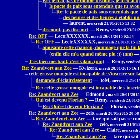
Re: je n'ai pas de double discourt, je n'en ai q
le pacte de paix sous entendais que tu avo
Re: le pacte de paix sous entendais que
des heures et des heures à établir un
—
laurent,
mercredi 21/01/2015 13:32
discount, pas discourt
—
Rémy,
vendredi 23/01/
Re: OFF
—
LectrXXXXXX,
mardi 20/01/2015 02:54
Re: OFF
—
LectrXXXXXX,
mercredi 21/01/2015 1
amusante cette chanson, dommage que la fin l
(enfin elle m'a quand même plu :)) (nm)
—
T'es bien méchant, c'est vilain. (nm)
—
Rémy,
vendred
Re: Zaandvort aan Zee
—
Kwizera,
mardi 20/01/2015 16:1
cette grosse mongole est incapable de s'inscrire sur f
demande d'éclaircissement
—
'toM,
mercredi 21/01/
Re: cette grosse mongole est incapable de s'inscri
Re: Zaandvort aan Zee
—
Edmond ,
mardi 20/01/2015
Qui'est devenu Florian ?
—
Rémy,
vendredi 23/01/2
Re: Qui'est devenu Florian ?
—
Florian,
vendre
Re: Zaandvort aan Zee
—
zeio,
mardi 20/01/2015 20:58
Re: Zaandvort aan Zee
—
taré qui sait pas se con
Re: Zaandvort aan Zee
—
zeio,
mercredi 21/01/
Re: Zaandvort aan Zee
—
Claire,
mercredi 
Re: Zaandvort aan Zee
—
taré qui sait