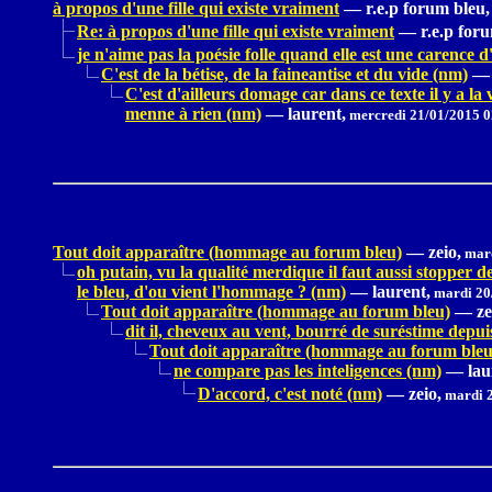
à propos d'une fille qui existe vraiment
—
r.e.p forum bleu,
Re: à propos d'une fille qui existe vraiment
—
r.e.p for
je n'aime pas la poésie folle quand elle est une carence d
C'est de la bétise, de la faineantise et du vide (nm)
—
C'est d'ailleurs domage car dans ce texte il y a la 
menne à rien (nm)
—
laurent,
mercredi 21/01/2015 0
Tout doit apparaître (hommage au forum bleu)
—
zeio,
mard
oh putain, vu la qualité merdique il faut aussi stopper 
le bleu, d'ou vient l'hommage ? (nm)
—
laurent,
mardi 20
Tout doit apparaître (hommage au forum bleu)
—
ze
dit il, cheveux au vent, bourré de suréstime depu
Tout doit apparaître (hommage au forum bleu
ne compare pas les inteligences (nm)
—
lau
D'accord, c'est noté (nm)
—
zeio,
mardi 2